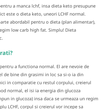
 pentru a manca lchf, insa dieta keto presupune
ct este o dieta keto, uneori LCHF normal.
rte abordabil pentru o dieta (plan alimentar),
egim low carb high fat. Simplu! Dieta
c.
rati?
 pentru a functiona normal. El are nevoie de
l de bine din grasimi in loc sa si-o ia din
ici in comparatie cu restul corpului, creierul
d normal, el isi ia energia din glucoza
mpun in glucoza) insa daca se urmeaza un regim
lu LCHF, corpul si creierul vor incepe sa