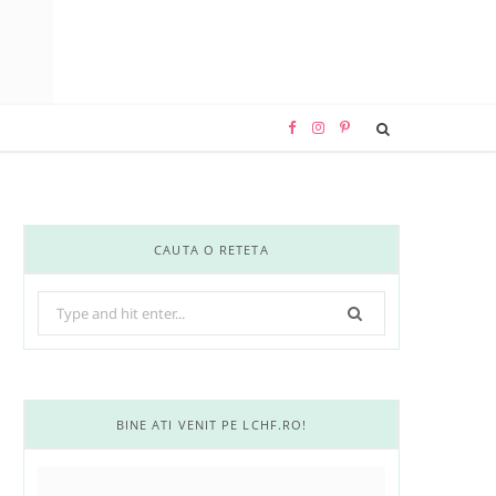
F
I
P
a
n
i
c
s
n
CAUTA O RETETA
e
t
t
Search
b
a
e
for:
o
g
r
o
r
e
BINE ATI VENIT PE LCHF.RO!
k
a
s