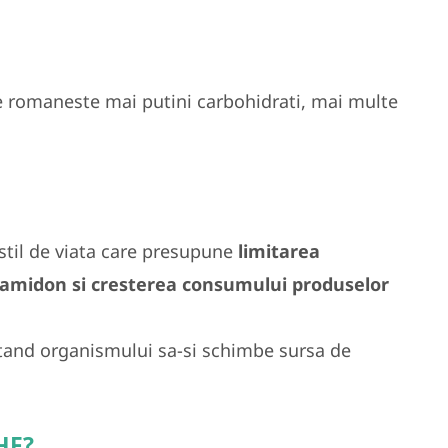
e romaneste mai putini carbohidrati, mai multe
stil de viata care presupune
limitarea
 amidon si cresterea consumului produselor
tand organismului sa-si schimbe sursa de
CHF?