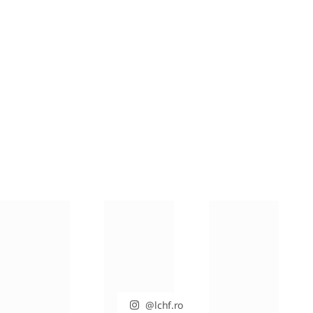
RETETE DIVERSE
Chipsuri din varza kale
MARTIE 31, 2021
@lchf.ro