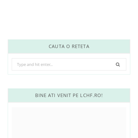
CAUTA O RETETA
Search
for:
BINE ATI VENIT PE LCHF.RO!