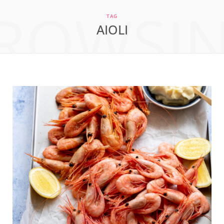
ROWSI
a
n
i
TAG
AIOLI
c
s
n
e
t
t
b
a
e
o
g
r
o
r
e
k
a
s
m
t