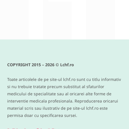
RETETE DIVERSE
Conopida gratinata cu bacon –
reteta keto si low carb delicioasa
COPYRIGHT 2015 – 2026 © Lchf.ro
IUNIE 9, 2016
Toate articolele de pe site-ul lchf.ro sunt cu titlu informativ
si nu trebuie tratate precum substitut al sfaturilor
medicului de specialitate sau al oricarei alte forme de
interventie medicala profesionala. Reproducerea oricarui
material scris sau ilustrativ de pe site-ul lchf.ro este
permisa doar cu specificarea sursei.