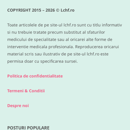
reteta keto si low carb delicioasa
COPYRIGHT 2015 – 2026 © Lchf.ro
IUNIE 9, 2016
Toate articolele de pe site-ul lchf.ro sunt cu titlu informativ
si nu trebuie tratate precum substitut al sfaturilor
medicului de specialitate sau al oricarei alte forme de
interventie medicala profesionala. Reproducerea oricarui
material scris sau ilustrativ de pe site-ul lchf.ro este
permisa doar cu specificarea sursei.
Politica de confidentialitate
Termeni & Conditii
Despre noi
POSTURI POPULARE