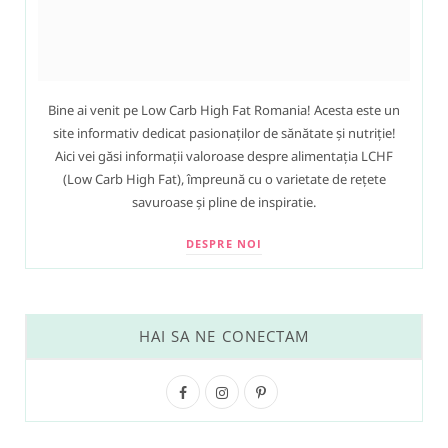
Bine ai venit pe Low Carb High Fat Romania! Acesta este un
site informativ dedicat pasionaților de sănătate și nutriție!
Aici vei găsi informații valoroase despre alimentația LCHF
(Low Carb High Fat), împreună cu o varietate de rețete
savuroase și pline de inspiratie.
DESPRE NOI
HAI SA NE CONECTAM
F
I
P
a
n
i