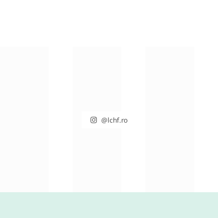
MARTIE 31, 2021
@lchf.ro
RETETE DIVERSE
Conopida gratinata cu bacon –