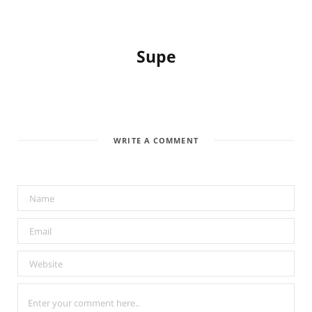
a
n
i
c
s
n
Supe
e
t
t
b
a
e
o
g
r
WRITE A COMMENT
o
r
e
k
a
s
m
t