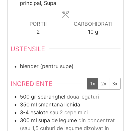
principal, Supa
PORTII
CARBOHIDRATI
2
10
g
USTENSILE
blender (pentru supe)
INGREDIENTE
1x
2x
3x
500
gr
sparanghel
doua legaturi
350
ml
smantana lichida
3-4
esalote
sau 2 cepe mici
300
ml
supa de legume
din concentrat
(sau 1,5 cuburi de legume dizolvat in