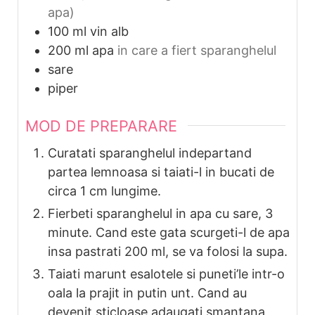
apa)
100
ml
vin alb
200
ml
apa
in care a fiert sparanghelul
sare
piper
MOD DE PREPARARE
Curatati sparanghelul indepartand
partea lemnoasa si taiati-l in bucati de
circa 1 cm lungime.
Fierbeti sparanghelul in apa cu sare, 3
minute. Cand este gata scurgeti-l de apa
insa pastrati 200 ml, se va folosi la supa.
Taiati marunt esalotele si puneti’le intr-o
oala la prajit in putin unt. Cand au
devenit sticloase adaugati smantana