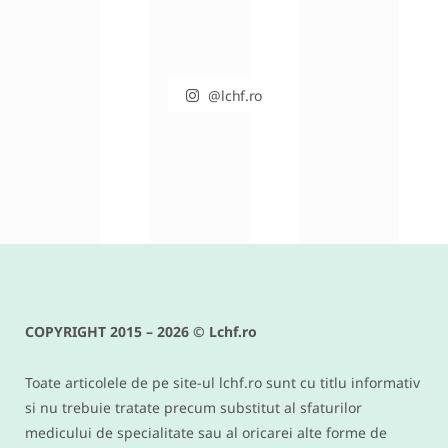
@lchf.ro
RETETE DIVERSE
Conopida gratinata cu bacon –
reteta keto si low carb delicioasa
COPYRIGHT 2015 – 2026 © Lchf.ro
IUNIE 9, 2016
Toate articolele de pe site-ul lchf.ro sunt cu titlu informativ
si nu trebuie tratate precum substitut al sfaturilor
medicului de specialitate sau al oricarei alte forme de