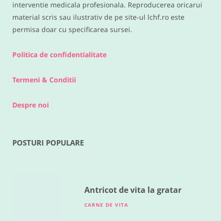
interventie medicala profesionala. Reproducerea oricarui
material scris sau ilustrativ de pe site-ul lchf.ro este
permisa doar cu specificarea sursei.
Politica de confidentialitate
Termeni & Conditii
Despre noi
POSTURI POPULARE
RETETE DIVERSE
Legume la cuptor
MAI 18, 2016
Antricot de vita la gratar
CARNE DE VITA