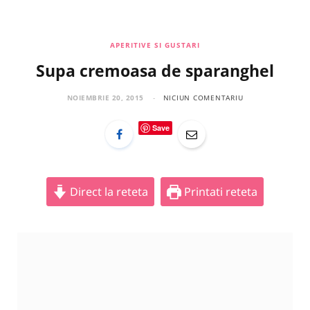
a
n
i
c
s
n
APERITIVE SI GUSTARI
Supa cremoasa de sparanghel
e
t
t
b
a
e
NOIEMBRIE 20, 2015
NICIUN COMENTARIU
o
g
r
Save
o
r
e
k
a
s
Direct la reteta
Printati reteta
m
t