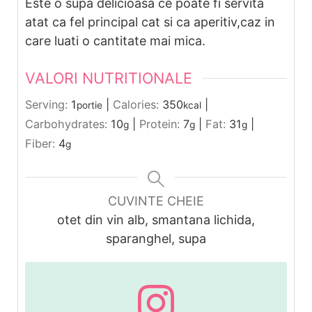
Este o supa delicioasa ce poate fi servita
atat ca fel principal cat si ca aperitiv,caz in
care luati o cantitate mai mica.
VALORI NUTRITIONALE
Serving:
1
|
Calories:
350
|
portie
kcal
Carbohydrates:
10
|
Protein:
7
|
Fat:
31
|
g
g
g
Fiber:
4
g
CUVINTE CHEIE
otet din vin alb, smantana lichida,
sparanghel, supa