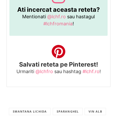
Ati incercat aceasta reteta?
Mentionati
@lchf.ro
sau hastagul
#lchfromania
!
Salvati reteta pe Pinterest!
Urmariti
@lchfro
sau hashtag
#lchf.ro
!
SMANTANA LICHIDA
SPARANGHEL
VIN ALB