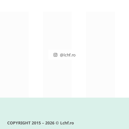
@lchf.ro
RETETE DIVERSE
Conopida gratinata cu bacon –
reteta keto si low carb delicioasa
COPYRIGHT 2015 – 2026 © Lchf.ro