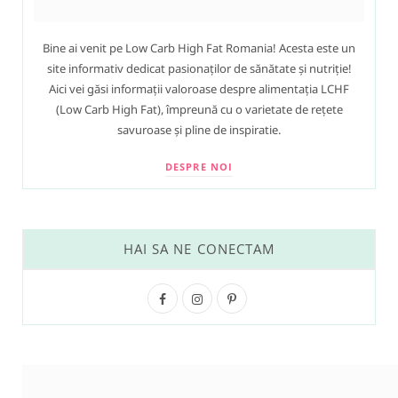
Bine ai venit pe Low Carb High Fat Romania! Acesta este un
site informativ dedicat pasionaților de sănătate și nutriție!
Aici vei găsi informații valoroase despre alimentația LCHF
(Low Carb High Fat), împreună cu o varietate de rețete
savuroase și pline de inspiratie.
DESPRE NOI
HAI SA NE CONECTAM
F
I
P
a
n
i
c
s
n
e
t
t