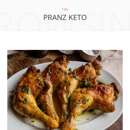
ROWSI
a
n
i
TAG
PRANZ KETO
c
s
n
e
t
t
b
a
e
o
g
r
o
r
e
k
a
s
m
t