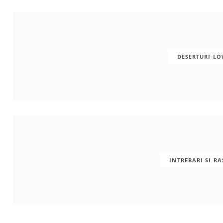
m
t
DESERTURI L
INTREBARI SI R