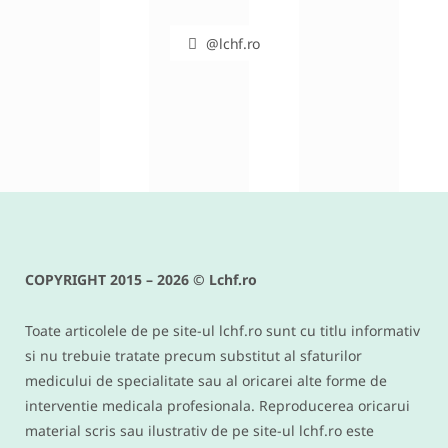
@lchf.ro
RETETE DIVERSE
Conopida gratinata cu bacon –
reteta keto si low carb delicioasa
COPYRIGHT 2015 – 2026 © Lchf.ro
IUNIE 9, 2016
Toate articolele de pe site-ul lchf.ro sunt cu titlu informativ
si nu trebuie tratate precum substitut al sfaturilor
medicului de specialitate sau al oricarei alte forme de
interventie medicala profesionala. Reproducerea oricarui
material scris sau ilustrativ de pe site-ul lchf.ro este