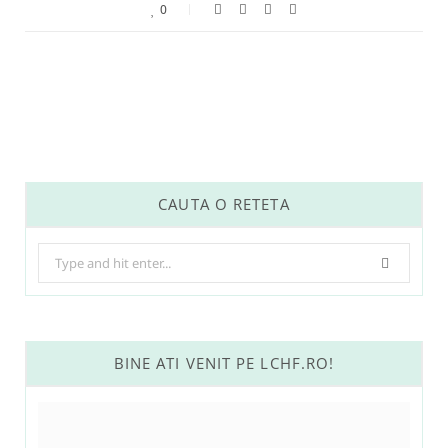
0
CAUTA O RETETA
Search
for:
BINE ATI VENIT PE LCHF.RO!