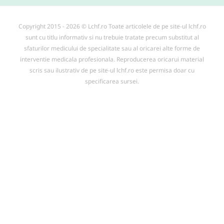
Copyright 2015 - 2026 © Lchf.ro Toate articolele de pe site-ul lchf.ro
sunt cu titlu informativ si nu trebuie tratate precum substitut al
sfaturilor medicului de specialitate sau al oricarei alte forme de
interventie medicala profesionala. Reproducerea oricarui material
scris sau ilustrativ de pe site-ul lchf.ro este permisa doar cu
specificarea sursei.