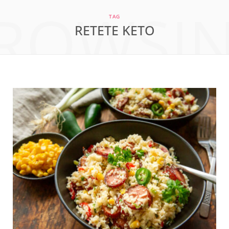
ROWSI
a
n
i
TAG
RETETE KETO
c
s
n
e
t
t
b
a
e
o
g
r
o
r
e
k
a
s
m
t