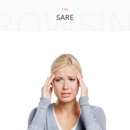
ROWSI
a
n
i
TAG
SARE
c
s
n
e
t
t
b
a
e
o
g
r
o
r
e
k
a
s
m
t