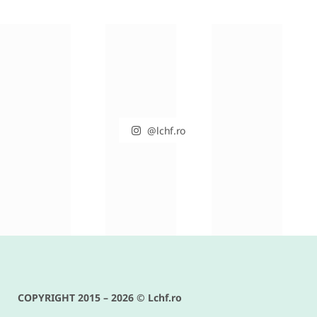
@lchf.ro
RETETE DIVERSE
Conopida gratinata cu bacon –
reteta keto si low carb delicioasa
COPYRIGHT 2015 – 2026 © Lchf.ro
IUNIE 9, 2016