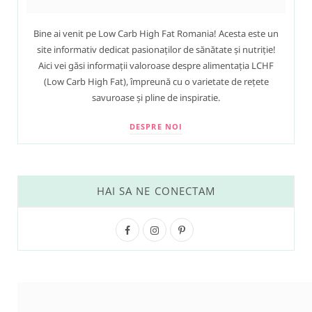
Bine ai venit pe Low Carb High Fat Romania! Acesta este un
site informativ dedicat pasionaților de sănătate și nutriție!
Aici vei găsi informații valoroase despre alimentația LCHF
(Low Carb High Fat), împreună cu o varietate de rețete
savuroase și pline de inspiratie.
DESPRE NOI
HAI SA NE CONECTAM
F
I
P
a
n
i
c
s
n
e
t
t