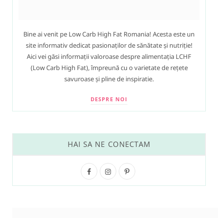
Bine ai venit pe Low Carb High Fat Romania! Acesta este un
site informativ dedicat pasionaților de sănătate și nutriție!
Aici vei găsi informații valoroase despre alimentația LCHF
(Low Carb High Fat), împreună cu o varietate de rețete
savuroase și pline de inspiratie.
DESPRE NOI
HAI SA NE CONECTAM
F
I
P
a
n
i
c
s
n