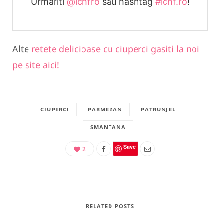
Urmariti
@lchfro
sau hashtag
#lchf.ro
!
Alte
retete delicioase cu ciuperci gasiti la noi
pe site aici!
CIUPERCI
PARMEZAN
PATRUNJEL
SMANTANA
Save
2
RELATED POSTS