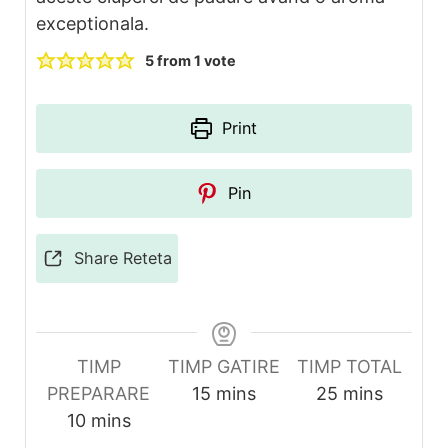
exceptionala.
5
from 1 vote
Print
Pin
Share Reteta
TIMP
TIMP GATIRE
TIMP TOTAL
minutes
minutes
PREPARARE
15
mins
25
mins
minutes
10
mins