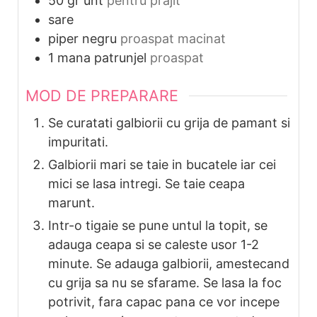
50
gr
unt
pentru prajit
sare
piper negru
proaspat macinat
1
mana
patrunjel
proaspat
MOD DE PREPARARE
Se curatati galbiorii cu grija de pamant si
impuritati.
Galbiorii mari se taie in bucatele iar cei
mici se lasa intregi. Se taie ceapa
marunt.
Intr-o tigaie se pune untul la topit, se
adauga ceapa si se caleste usor 1-2
minute. Se adauga galbiorii, amestecand
cu grija sa nu se sfarame. Se lasa la foc
potrivit, fara capac pana ce vor incepe