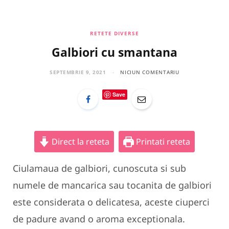
a
n
i
c
s
n
RETETE DIVERSE
Galbiori cu smantana
e
t
t
b
a
e
SEPTEMBRIE 9, 2021
NICIUN COMENTARIU
o
g
r
Save
o
r
e
k
a
s
Direct la reteta
Printati reteta
m
t
Ciulamaua de galbiori, cunoscuta si sub
numele de mancarica sau tocanita de galbiori
este considerata o delicatesa, aceste ciuperci
de padure avand o aroma exceptionala.