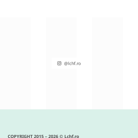
@lchf.ro
RETETE DIVERSE
Conopida gratinata cu bacon –
reteta keto si low carb delicioasa
COPYRIGHT 2015 – 2026 © Lchf.ro