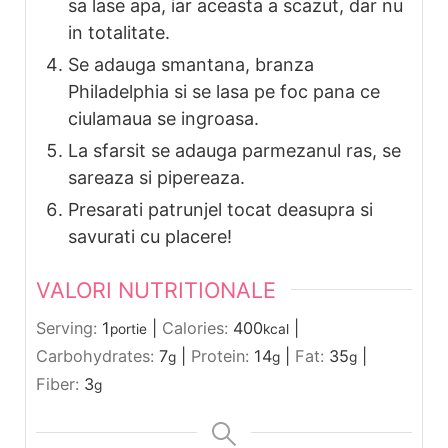
sa lase apa, iar aceasta a scazut, dar nu
in totalitate.
Se adauga smantana, branza
Philadelphia si se lasa pe foc pana ce
ciulamaua se ingroasa.
La sfarsit se adauga parmezanul ras, se
sareaza si pipereaza.
Presarati patrunjel tocat deasupra si
savurati cu placere!
VALORI NUTRITIONALE
Serving:
1
|
Calories:
400
|
portie
kcal
Carbohydrates:
7
|
Protein:
14
|
Fat:
35
|
g
g
g
Fiber:
3
g