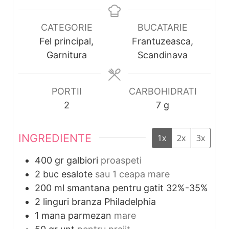
CATEGORIE
BUCATARIE
Fel principal,
Frantuzeasca,
Garnitura
Scandinava
PORTII
CARBOHIDRATI
2
7
g
INGREDIENTE
1x
2x
3x
400
gr
galbiori
proaspeti
2
buc
esalote
sau 1 ceapa mare
200
ml
smantana pentru gatit 32%-35%
2
linguri
branza Philadelphia
1
mana
parmezan
mare