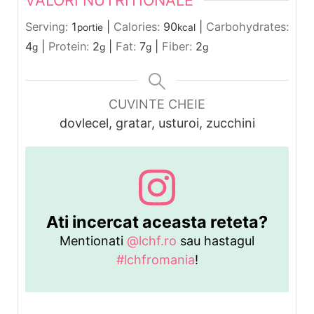
VALORI NUTRITIONALE
Serving:
1
|
Calories:
90
|
Carbohydrates:
portie
kcal
4
|
Protein:
2
|
Fat:
7
|
Fiber:
2
g
g
g
g
CUVINTE CHEIE
dovlecel, gratar, usturoi, zucchini
Ati incercat aceasta reteta?
Mentionati
@lchf.ro
sau hastagul
#lchfromania
!