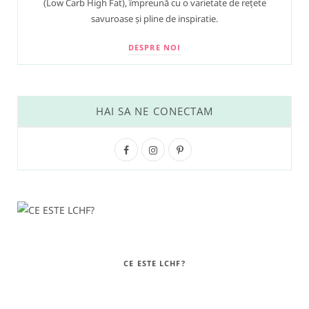
(Low Carb High Fat), împreună cu o varietate de rețete
savuroase și pline de inspiratie.
DESPRE NOI
HAI SA NE CONECTAM
F
I
P
a
n
i
c
s
n
e
t
t
b
a
e
CE ESTE LCHF?
o
g
r
o
r
e