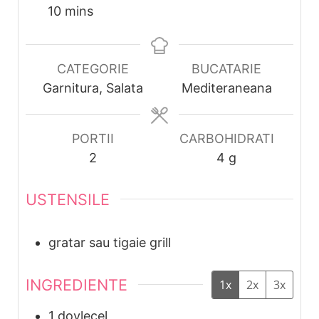
minutes
10
mins
CATEGORIE
BUCATARIE
Garnitura, Salata
Mediteraneana
PORTII
CARBOHIDRATI
2
4
g
USTENSILE
gratar sau tigaie grill
INGREDIENTE
1x
2x
3x
1
dovlecel