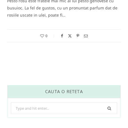
Pesto rosu este fratele mai mic al lui pesto genovese cu
busuioc. La fel de gustos, cu un pronuntat parfum dat de
rosiile uscate in ulei, poate fi…
0
CAUTA O RETETA
Search
for: