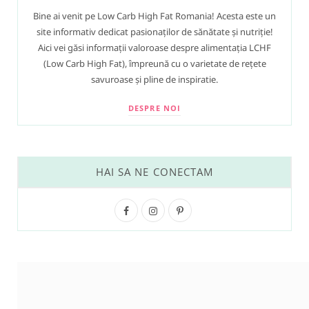
Bine ai venit pe Low Carb High Fat Romania! Acesta este un
site informativ dedicat pasionaților de sănătate și nutriție!
Aici vei găsi informații valoroase despre alimentația LCHF
(Low Carb High Fat), împreună cu o varietate de rețete
savuroase și pline de inspiratie.
DESPRE NOI
HAI SA NE CONECTAM
F
I
P
a
n
i
c
s
n
e
t
t
b
a
e