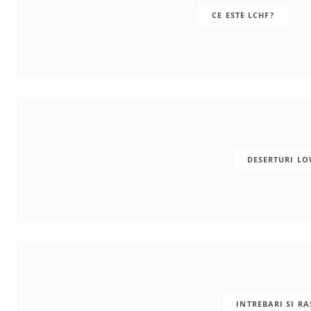
CE ESTE LCHF?
o
g
r
o
r
e
k
a
s
m
t
DESERTURI L
INTREBARI SI R