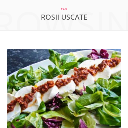
ROWSI
a
n
i
TAG
ROSII USCATE
c
s
n
e
t
t
b
a
e
o
g
r
o
r
e
k
a
s
m
t