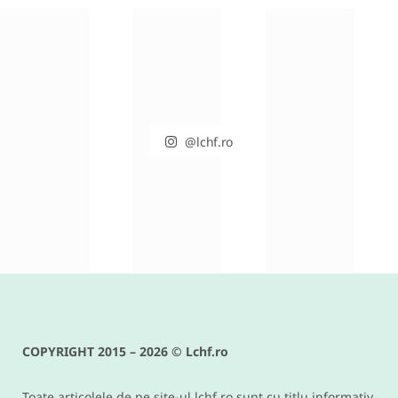
@lchf.ro
RETETE DIVERSE
Conopida gratinata cu bacon –
reteta keto si low carb delicioasa
COPYRIGHT 2015 – 2026 © Lchf.ro
IUNIE 9, 2016
Toate articolele de pe site-ul lchf.ro sunt cu titlu informativ