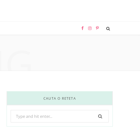
F
I
P
NG
a
n
i
c
s
n
e
t
t
b
a
e
o
g
r
CAUTA O RETETA
o
r
e
Search
k
a
s
for:
m
t