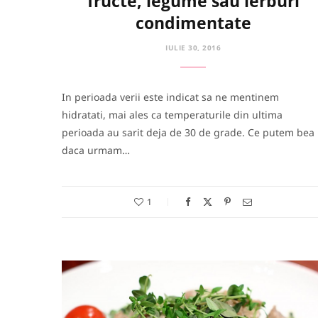
fructe, legume sau ierburi
condimentate
IULIE 30, 2016
In perioada verii este indicat sa ne mentinem
hidratati, mai ales ca temperaturile din ultima
perioada au sarit deja de 30 de grade. Ce putem bea
daca urmam…
1