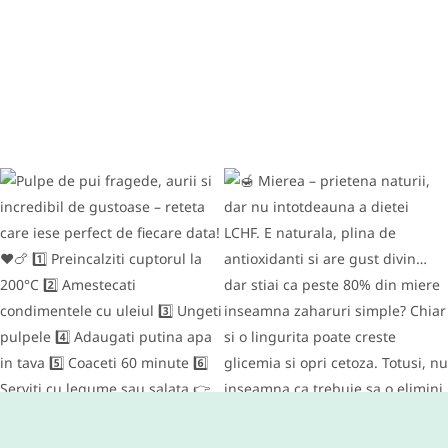
RETETE DIVERSE
Conopida gratinata cu bacon –
reteta keto si low carb
delicioasa
IUNIE 9, 2016