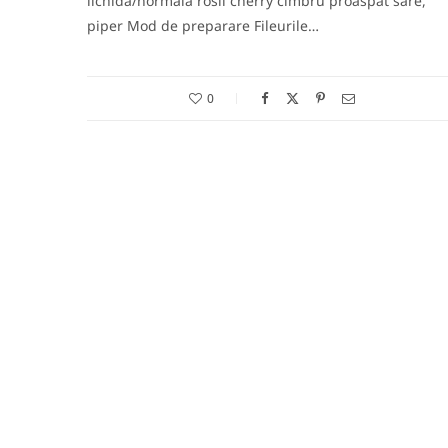
lichida/normala rosii cherry cimbru proaspat sare,
piper Mod de preparare Fileurile…
0