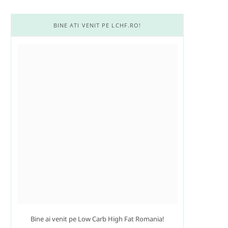
m
t
BINE ATI VENIT PE LCHF.RO!
Bine ai venit pe Low Carb High Fat Romania!