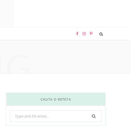
F
I
P
NG
a
n
i
c
s
n
e
t
t
b
a
e
o
g
r
CAUTA O RETETA
o
r
e
Search
k
a
s
for: