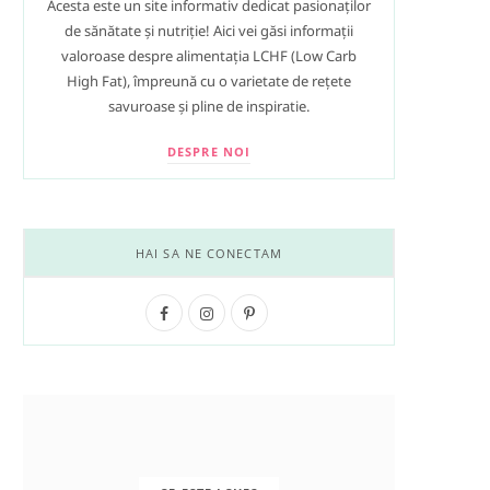
Acesta este un site informativ dedicat pasionaților
de sănătate și nutriție! Aici vei găsi informații
valoroase despre alimentația LCHF (Low Carb
High Fat), împreună cu o varietate de rețete
savuroase și pline de inspiratie.
DESPRE NOI
HAI SA NE CONECTAM
F
I
P
a
n
i
c
s
n
e
t
t
b
a
e