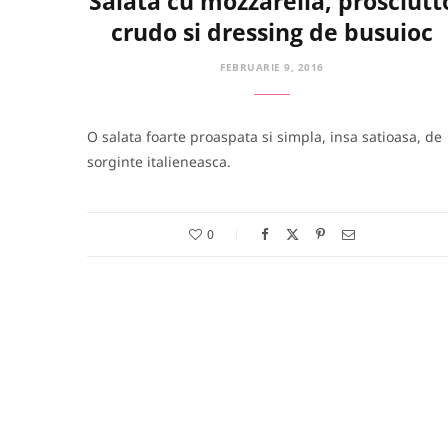
Salata cu mozzarella, prosciutt
crudo si dressing de busuioc
FEBRUARIE 9, 2016
O salata foarte proaspata si simpla, insa satioasa, de
sorginte italieneasca.
0