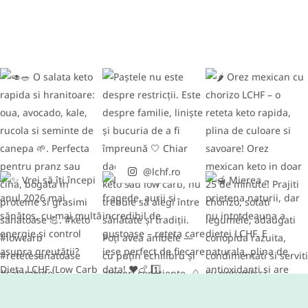
Chipsuri din varza kale
MARTIE 31, 2021
@lchf.ro
RETETE DIVERSE
Conopida gratinata cu bacon –