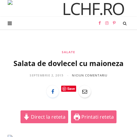
F
I
P
a
n
i
c
s
n
SALATE
Salata de dovlecel cu maioneza
e
t
t
b
a
e
SEPTEMBRIE 2, 2015
NICIUN COMENTARIU
o
g
r
Save
o
r
e
k
a
s
Direct la reteta
Printati reteta
m
t