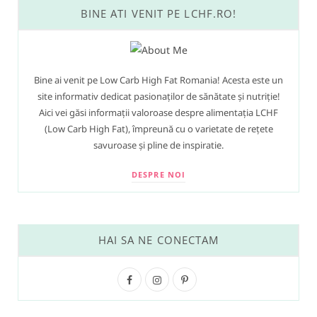
BINE ATI VENIT PE LCHF.RO!
Bine ai venit pe Low Carb High Fat Romania! Acesta este un
site informativ dedicat pasionaților de sănătate și nutriție!
Aici vei găsi informații valoroase despre alimentația LCHF
(Low Carb High Fat), împreună cu o varietate de rețete
savuroase și pline de inspiratie.
DESPRE NOI
HAI SA NE CONECTAM
F
I
P
a
n
i