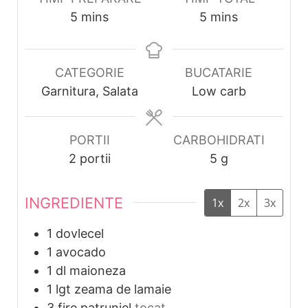
minutes
minutes
5
mins
5
mins
CATEGORIE
BUCATARIE
Garnitura, Salata
Low carb
PORTII
CARBOHIDRATI
2
portii
5
g
INGREDIENTE
1x
2x
3x
1
dovlecel
1
avocado
1
dl
maioneza
1
lgt
zeama de lamaie
3
fire
patrunjel
tocat