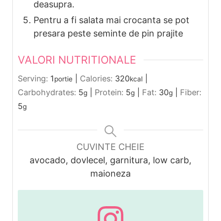
deasupra.
Pentru a fi salata mai crocanta se pot
presara peste seminte de pin prajite
VALORI NUTRITIONALE
Serving:
1
|
Calories:
320
|
portie
kcal
Carbohydrates:
5
|
Protein:
5
|
Fat:
30
|
Fiber:
g
g
g
5
g
CUVINTE CHEIE
avocado, dovlecel, garnitura, low carb,
maioneza