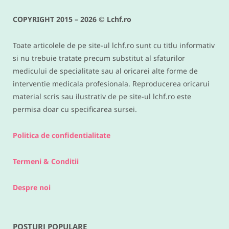
reteta keto si low carb delicioasa
COPYRIGHT 2015 – 2026 © Lchf.ro
IUNIE 9, 2016
Toate articolele de pe site-ul lchf.ro sunt cu titlu informativ
si nu trebuie tratate precum substitut al sfaturilor
medicului de specialitate sau al oricarei alte forme de
interventie medicala profesionala. Reproducerea oricarui
material scris sau ilustrativ de pe site-ul lchf.ro este
permisa doar cu specificarea sursei.
Politica de confidentialitate
Termeni & Conditii
Despre noi
POSTURI POPULARE