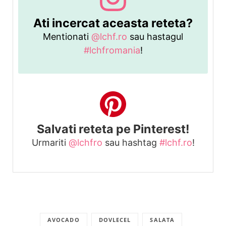
Ati incercat aceasta reteta?
Mentionati
@lchf.ro
sau hastagul
#lchfromania
!
Salvati reteta pe Pinterest!
Urmariti
@lchfro
sau hashtag
#lchf.ro
!
AVOCADO
DOVLECEL
SALATA