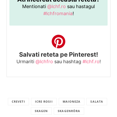
Mentionati
@lchf.ro
sau hastagul
#lchfromania
!
Salvati reteta pe Pinterest!
Urmariti
@lchfro
sau hashtag
#lchf.ro
!
CREVETI
ICRE ROSII
MAIONEZA
SALATA
SKAGEN
SKAGENRÖRA