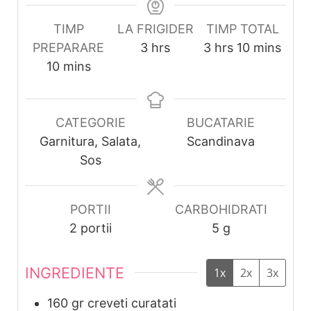
TIMP
LA FRIGIDER
TIMP TOTAL
hours
hours
minutes
PREPARARE
3
hrs
3
hrs
10
mins
minutes
10
mins
CATEGORIE
BUCATARIE
Garnitura, Salata,
Scandinava
Sos
PORTII
CARBOHIDRATI
2
portii
5
g
INGREDIENTE
1x
2x
3x
160
gr
creveti curatati