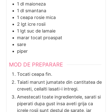
1
dl
maioneza
1
dl
smantana
1
ceapa rosie mica
2
lgt icre rosii
1
lgt suc de lamaie
marar tocat proaspat
sare
piper
MOD DE PREPARARE
Tocati ceapa fin.
Taiati marunt jumatate din cantitatea de
creveti, ceilalti lasati-i intregi.
Amestecati toate ingredientele, sarati si
piperati dupa gust insa aveti grija ca
icrele rosii sunt destul de sarate, iar