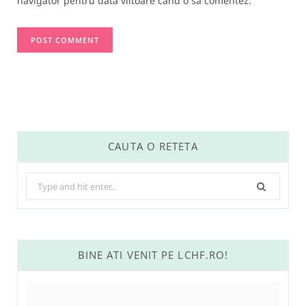
navigator pentru data viitoare când o să comentez.
CAUTA O RETETA
Search
for:
BINE ATI VENIT PE LCHF.RO!