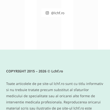
@lchf.ro
RETETE DIVERSE
Conopida gratinata cu bacon –
reteta keto si low carb delicioasa
COPYRIGHT 2015 – 2026 © Lchf.ro
IUNIE 9, 2016
Toate articolele de pe site-ul lchf.ro sunt cu titlu informativ
si nu trebuie tratate precum substitut al sfaturilor
medicului de specialitate sau al oricarei alte forme de
interventie medicala profesionala. Reproducerea oricarui
material scris sau ilustrativ de pe site-ul lchf.ro este