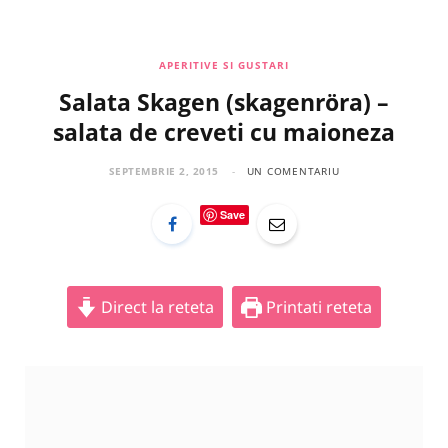
a
n
i
c
s
n
APERITIVE SI GUSTARI
Salata Skagen (skagenröra) –
e
t
t
salata de creveti cu maioneza
b
a
e
SEPTEMBRIE 2, 2015
UN COMENTARIU
o
g
r
Save
o
r
e
k
a
s
Direct la reteta
Printati reteta
m
t