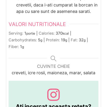
crevetii, daca i-ati cumparat la borcan in
apa cu sare sunt de asemenea sarati.
VALORI NUTRITIONALE
Serving:
1
|
Calories:
370
|
portie
kcal
Carbohydrates:
5
|
Protein:
19
|
Fat:
32
|
g
g
g
Fiber:
1
g
CUVINTE CHEIE
creveti, icre rosii, maioneza, marar, salata
Ati incercat aceasta reteta?