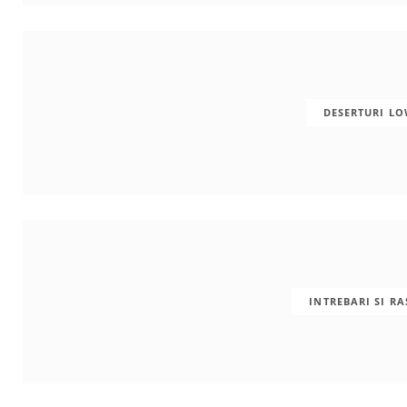
m
t
DESERTURI L
INTREBARI SI R