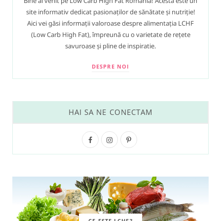
Bine ai venit pe Low Carb High Fat Romania! Acesta este un
site informativ dedicat pasionaților de sănătate și nutriție!
Aici vei găsi informații valoroase despre alimentația LCHF
(Low Carb High Fat), împreună cu o varietate de rețete
savuroase și pline de inspiratie.
DESPRE NOI
HAI SA NE CONECTAM
F
I
P
a
n
i
c
s
n
e
t
t
b
a
e
CE ESTE LCHF?