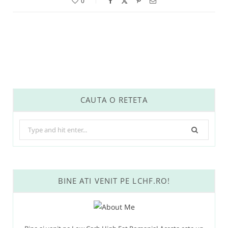
0
CAUTA O RETETA
Search
for:
BINE ATI VENIT PE LCHF.RO!