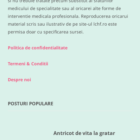
si nu trebuie tratate precum substitut al sfaturilor
medicului de specialitate sau al oricarei alte forme de
interventie medicala profesionala. Reproducerea oricarui
material scris sau ilustrativ de pe site-ul lchf.ro este
permisa doar cu specificarea sursei.
Politica de confidentialitate
Termeni & Conditii
Despre noi
POSTURI POPULARE
RETETE DIVERSE
Legume la cuptor
MAI 18, 2016
Antricot de vita la gratar