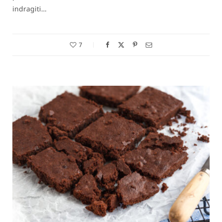
indragiti…
7