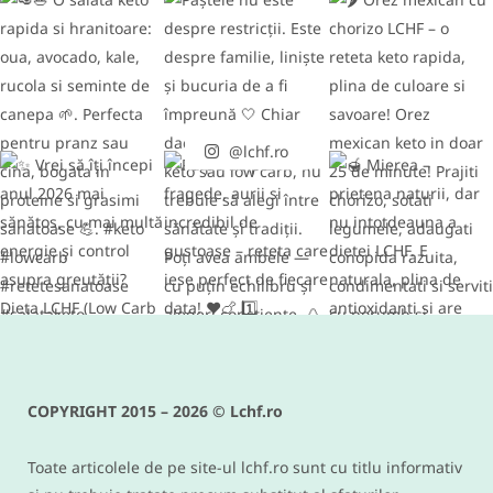
@lchf.ro
RETETE DIVERSE
Conopida gratinata cu bacon –
reteta keto si low carb delicioasa
COPYRIGHT 2015 – 2026 © Lchf.ro
IUNIE 9, 2016
Toate articolele de pe site-ul lchf.ro sunt cu titlu informativ