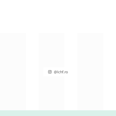
Chipsuri din varza kale
MARTIE 31, 2021
@lchf.ro
RETETE DIVERSE