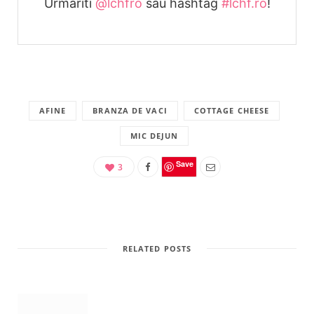
Urmariti
@lchfro
sau hashtag
#lchf.ro
!
AFINE
BRANZA DE VACI
COTTAGE CHEESE
MIC DEJUN
Save
3
RELATED POSTS