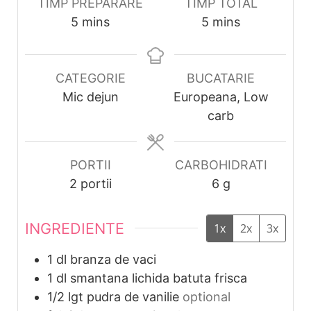
TIMP PREPARARE
TIMP TOTAL
minutes
minutes
5
mins
5
mins
CATEGORIE
BUCATARIE
Mic dejun
Europeana, Low
carb
PORTII
CARBOHIDRATI
2
portii
6
g
INGREDIENTE
1x
2x
3x
1
dl
branza de vaci
1
dl
smantana lichida batuta frisca
1/2
lgt
pudra de vanilie
optional