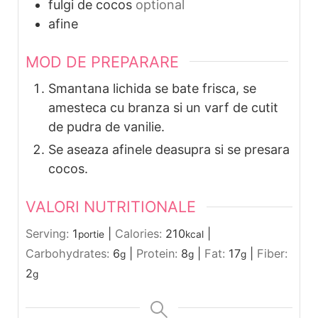
fulgi de cocos
optional
afine
MOD DE PREPARARE
Smantana lichida se bate frisca, se
amesteca cu branza si un varf de cutit
de pudra de vanilie.
Se aseaza afinele deasupra si se presara
cocos.
VALORI NUTRITIONALE
Serving:
1
|
Calories:
210
|
portie
kcal
Carbohydrates:
6
|
Protein:
8
|
Fat:
17
|
Fiber:
g
g
g
2
g