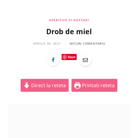
a
n
i
c
s
n
APERITIVE SI GUSTARI
Drob de miel
e
t
t
b
a
e
APRILIE 30, 2021
NICIUN COMENTARIU
o
g
r
Save
o
r
e
k
a
s
Direct la reteta
Printati reteta
m
t