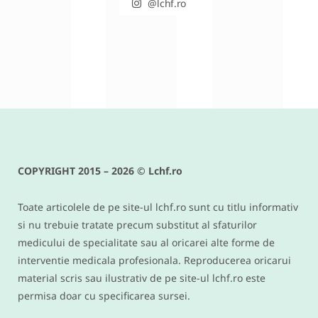
@lchf.ro
RETETE DIVERSE
Conopida gratinata cu bacon –
reteta keto si low carb delicioasa
COPYRIGHT 2015 – 2026 © Lchf.ro
IUNIE 9, 2016
Toate articolele de pe site-ul lchf.ro sunt cu titlu informativ
si nu trebuie tratate precum substitut al sfaturilor
medicului de specialitate sau al oricarei alte forme de
interventie medicala profesionala. Reproducerea oricarui
material scris sau ilustrativ de pe site-ul lchf.ro este
permisa doar cu specificarea sursei.