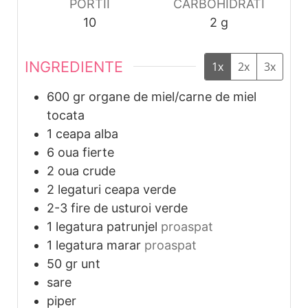
PORTII
CARBOHIDRATI
10
2
g
INGREDIENTE
1x
2x
3x
600
gr
organe de miel/carne de miel
tocata
1
ceapa alba
6
oua fierte
2
oua crude
2
legaturi
ceapa verde
2-3
fire de usturoi verde
1
legatura
patrunjel
proaspat
1
legatura
marar
proaspat
50
gr
unt
sare
piper