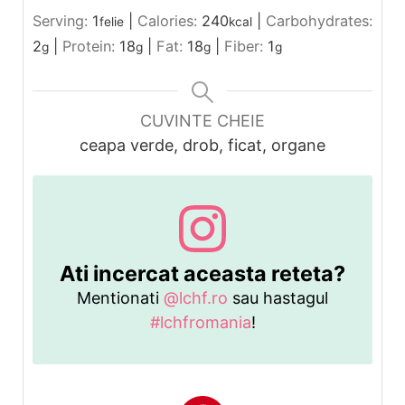
Serving:
1
|
Calories:
240
|
Carbohydrates:
felie
kcal
2
|
Protein:
18
|
Fat:
18
|
Fiber:
1
g
g
g
g
CUVINTE CHEIE
ceapa verde, drob, ficat, organe
Ati incercat aceasta reteta?
Mentionati
@lchf.ro
sau hastagul
#lchfromania
!