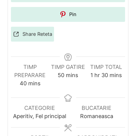
Pin
Share Reteta
TIMP
TIMP GATIRE
TIMP TOTAL
minutes
hour
minutes
PREPARARE
50
mins
1
hr
30
mins
minutes
40
mins
CATEGORIE
BUCATARIE
Aperitiv, Fel principal
Romaneasca